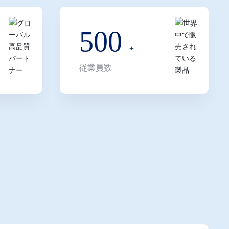
500
㎡
+
従業員数