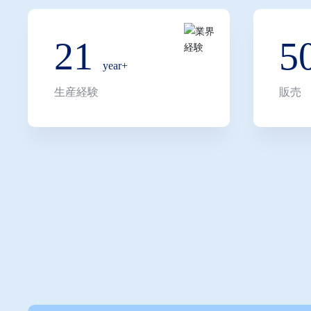
に達し、輸出事業は20％を占めています。サービスネッ
アメリカ、カナダ、オーストラリア、ニュージーランド
21
5
トナムなどの市場をカバーしています。
year+
Shuofengグループは、食品・飲料、美容・パーソナル
生産経験
販売
ス、医療・健康、ライトラグジュアリーギフトなどの業
ズ包装ソリューションを提供することに注力しています
クス、カラーボックス、レザーボックス、木製ボックス
ベルなど多様な製品ラインをカバーしています。グルー
知能化、グローバル化」という発展戦略を一貫して堅持
の」を核心理念とし、革新的な包装デザイン、インテリ
的なソリューションを通じて顧客のブランド価値向上と
尽力しています。
将来的にShuofengは包装業界の深耕を続け、国際的視
業界のアップグレードと変革を推進し、世界中の顧客に