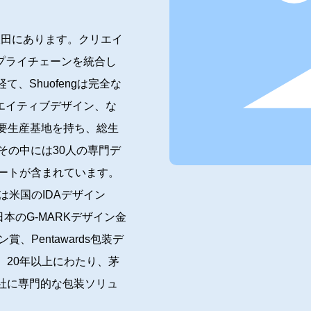
の坂田にあります。クリエイ
プライチェーンを統合し
、Shuofengは完全な
リエイティブデザイン、な
つの主要生産基地を持ち、総生
その中には30人の専門デ
リートが含まれています。
は米国のIDAデザイン
本のG-MARKデザイン金
賞、Pentawards包装デ
。20年以上にわたり、茅
社に専門的な包装ソリュ
間収益は5000万米ドル