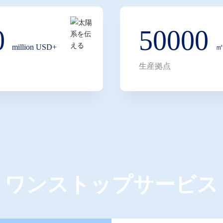
トワークはヨーロッパ、
、アラブ首長国連邦、ベ
0
50000
million USD+
ケア、3Cエレクトロニク
生産拠点
界向けに高級カスタマイ
。事業はブティックボッ
、本、ハンドバッグ、ラ
プは「専門化、創造性、
し、「デザインと職人技
ジェント印刷技術、包括
市場差別化競争の実現に
ワンストップサービス
野と先進技術をもって包装
より大きな商業的および