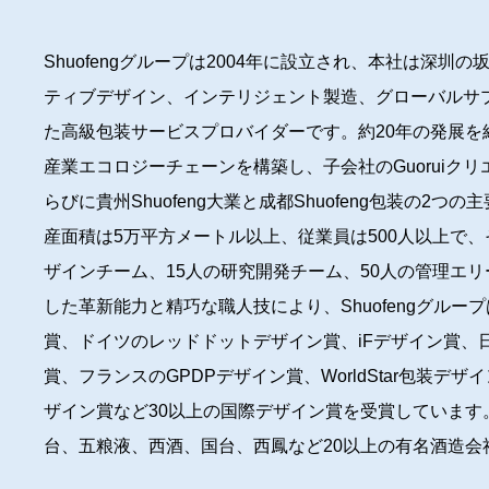
Shuofengグループは2004年に設立され、本社は深圳
ティブデザイン、インテリジェント製造、グローバルサ
た高級包装サービスプロバイダーです。約20年の発展を経て
産業エコロジーチェーンを構築し、子会社のGuoruiク
らびに貴州Shuofeng大業と成都Shuofeng包装の2
産面積は5万平方メートル以上、従業員は500人以上で、
ザインチーム、15人の研究開発チーム、50人の管理エ
した革新能力と精巧な職人技により、Shuofengグループ
賞、ドイツのレッドドットデザイン賞、iFデザイン賞、日
賞、フランスのGPDPデザイン賞、WorldStar包装デザイン
ザイン賞など30以上の国際デザイン賞を受賞しています
台、五粮液、西酒、国台、西鳳など20以上の有名酒造会
ーションを継続的に提供しています。現在、グループの年