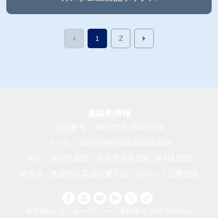
2
1
連絡先情報
電話番号：
+86 0755 28227096
メール：
shenzhen@sofullpack.com
本社：深圳市坂田、天安雲谷第2期、第4棟29階
貴州省：遵義市紅花崗区夏子鎮、精利ジミ工業団地
利用規約
|
クッキーポリシー
著作権 © 2025 SOFULL