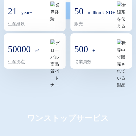
占めています。サービスネットワークはヨーロッパ、アメ
21
50
year+
million USD+
リカ、カナダ、オーストラリア、ニュージーランド、アラ
生産経験
販売
ブ首長国連邦、ベトナムなどの市場をカバーしています。
Shuofengグループは、食品・飲料、美容・パーソナルケ
ア、3Cエレクトロニクス、医療・健康、ライトラグジュア
50000
500
㎡
+
リーギフトなどの業界向けに高級カスタマイズ包装ソリュ
生産拠点
従業員数
ーションを提供することに注力しています。事業はブティ
ックボックス、カラーボックス、レザーボックス、木製ボ
ックス、本、ハンドバッグ、ラベルなど多様な製品ライン
をカバーしています。グループは「専門化、創造性、知能
化、グローバル化」という発展戦略を一貫して堅持し、
「デザインと職人技の」を核心理念とし、革新的な包装デ
ワンストップサービス
ザイン、インテリジェント印刷技術、包括的なソリューシ
ョンを通じて顧客のブランド価値向上と市場差別化競争の