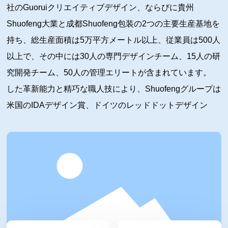
社のGuoruiクリエイティブデザイン、ならびに貴州
Shuofeng大業と成都Shuofeng包装の2つの主要生産基地を
持ち、総生産面積は5万平方メートル以上、従業員は500人
以上で、その中には30人の専門デザインチーム、15人の研
究開発チーム、50人の管理エリートが含まれています。
した革新能力と精巧な職人技により、Shuofengグループは
米国のIDAデザイン賞、ドイツのレッドドットデザイン
賞、iFデザイン賞、日本のG-MARKデザイン金賞、フラン
スのGPDPデザイン賞、WorldStar包装デザイン賞、
Pentawards包装デザイン賞など30以上の国際デザイン賞
を受賞しています。20年以上にわたり、茅台、五粮液、西
酒、国台、西鳳など20以上の有名酒造会社に専門的な包装
ソリューションを継続的に提供しています。現在、グルー
プの年間収益は5000万米ドルに達し、輸出事業は20％を