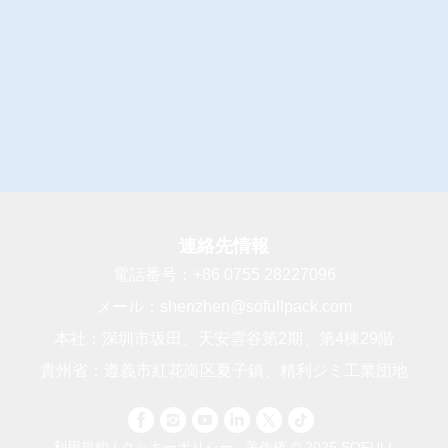
連絡先情報
電話番号：
+86 0755 28227096
メール：
shenzhen@sofullpack.com
本社：深圳市坂田、天安雲谷第2期、第4棟29階
貴州省：遵義市紅花崗区夏子鎮、精利ジミ工業団地
利用規約
|
クッキーポリシー
著作権 © 2025 SOFULL