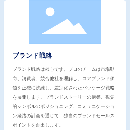
実現に尽力しています。
将来的にShuofengは包装業界の深耕を続け、国際的視野と
先進技術をもって包装業界のアップグレードと変革を推進
し、世界中の顧客により大きな商業的および社会的価値を
創造していきます。
ブランド戦略
ブランド戦略は核心です。プロのチームは市場動
向、消費者、競合他社を理解し、コアブランド価
値を正確に洗練し、差別化されたパッケージ戦略
を展開します。ブランドストーリーの構築、視覚
的シンボルのポジショニング、コミュニケーショ
ン経路の計画を通じて、独自のブランドセールス
ポイントを創出します。