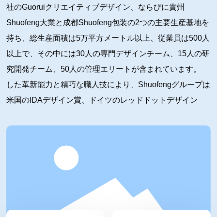
社のGuoruiクリエイティブデザイン、ならびに貴州
Shuofeng大業と成都Shuofeng包装の2つの主要生産基地を
持ち、総生産面積は5万平方メートル以上、従業員は500人
以上で、その中には30人の専門デザインチーム、15人の研
究開発チーム、50人の管理エリートが含まれています。
した革新能力と精巧な職人技により、Shuofengグループは
米国のIDAデザイン賞、ドイツのレッドドットデザイン
賞、iFデザイン賞、日本のG-MARKデザイン金賞、フラン
スのGPDPデザイン賞、WorldStar包装デザイン賞、
Pentawards包装デザイン賞など30以上の国際デザイン賞
を受賞しています。20年以上にわたり、茅台、五粮液、西
酒、国台、西鳳など20以上の有名酒造会社に専門的な包装
ソリューションを継続的に提供しています。現在、グルー
プの年間収益は5000万米ドルに達し、輸出事業は20％を