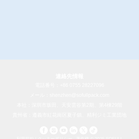
連絡先情報
電話番号：
+86 0755 28227096
メール：
shenzhen@sofullpack.com
本社：深圳市坂田、天安雲谷第2期、第4棟29階
貴州省：遵義市紅花崗区夏子鎮、精利ジミ工業団地
利用規約
|
クッキーポリシー
著作権 © 2025 SOFULL