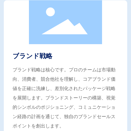
実現に尽力しています。
将来的にShuofengは包装業界の深耕を続け、国際的視野と
先進技術をもって包装業界のアップグレードと変革を推進
し、世界中の顧客により大きな商業的および社会的価値を
創造していきます。
ブランド戦略
ブランド戦略は核心です。プロのチームは市場動
向、消費者、競合他社を理解し、コアブランド価
値を正確に洗練し、差別化されたパッケージ戦略
を展開します。ブランドストーリーの構築、視覚
的シンボルのポジショニング、コミュニケーショ
ン経路の計画を通じて、独自のブランドセールス
ポイントを創出します。