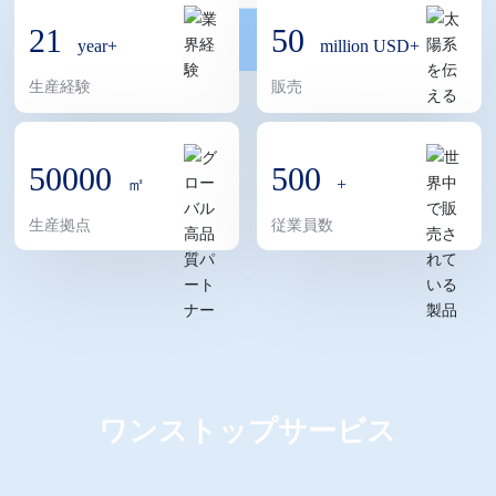
占めています。サービスネットワークはヨーロッパ、アメ
21
50
year+
million USD+
リカ、カナダ、オーストラリア、ニュージーランド、アラ
生産経験
販売
ブ首長国連邦、ベトナムなどの市場をカバーしています。
Shuofengグループは、食品・飲料、美容・パーソナルケ
ア、3Cエレクトロニクス、医療・健康、ライトラグジュア
50000
500
㎡
+
リーギフトなどの業界向けに高級カスタマイズ包装ソリュ
生産拠点
従業員数
ーションを提供することに注力しています。事業はブティ
ックボックス、カラーボックス、レザーボックス、木製ボ
ックス、本、ハンドバッグ、ラベルなど多様な製品ライン
をカバーしています。グループは「専門化、創造性、知能
化、グローバル化」という発展戦略を一貫して堅持し、
「デザインと職人技の」を核心理念とし、革新的な包装デ
ワンストップサービス
ザイン、インテリジェント印刷技術、包括的なソリューシ
ョンを通じて顧客のブランド価値向上と市場差別化競争の