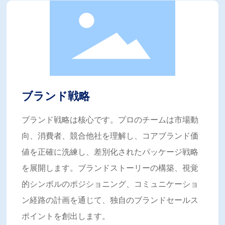
実現に尽力しています。
将来的にShuofengは包装業界の深耕を続け、国際的視野と
先進技術をもって包装業界のアップグレードと変革を推進
し、世界中の顧客により大きな商業的および社会的価値を
創造していきます。
ブランド戦略
ブランド戦略は核心です。プロのチームは市場動
向、消費者、競合他社を理解し、コアブランド価
値を正確に洗練し、差別化されたパッケージ戦略
を展開します。ブランドストーリーの構築、視覚
的シンボルのポジショニング、コミュニケーショ
ン経路の計画を通じて、独自のブランドセールス
ポイントを創出します。