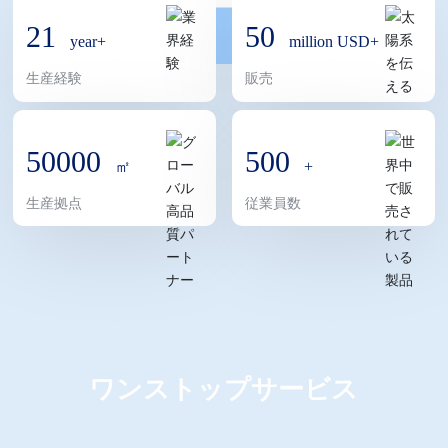
占めています。サービスネットワークはヨーロッパ、アメ
21
50
year+
million USD+
リカ、カナダ、オーストラリア、ニュージーランド、アラ
生産経験
販売
ブ首長国連邦、ベトナムなどの市場をカバーしています。
Shuofengグループは、食品・飲料、美容・パーソナルケ
ア、3Cエレクトロニクス、医療・健康、ライトラグジュア
50000
500
㎡
+
リーギフトなどの業界向けに高級カスタマイズ包装ソリュ
生産拠点
従業員数
ーションを提供することに注力しています。事業はブティ
ックボックス、カラーボックス、レザーボックス、木製ボ
ックス、本、ハンドバッグ、ラベルなど多様な製品ライン
をカバーしています。グループは「専門化、創造性、知能
化、グローバル化」という発展戦略を一貫して堅持し、
「デザインと職人技の」を核心理念とし、革新的な包装デ
ワンストップサービス
ザイン、インテリジェント印刷技術、包括的なソリューシ
ョンを通じて顧客のブランド価値向上と市場差別化競争の