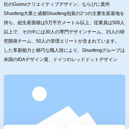
社のGuoruiクリエイティブデザイン、ならびに貴州
Shuofeng大業と成都Shuofeng包装の2つの主要生産基地を
持ち、総生産面積は5万平方メートル以上、従業員は500人
以上で、その中には30人の専門デザインチーム、15人の研
究開発チーム、50人の管理エリートが含まれています。
した革新能力と精巧な職人技により、Shuofengグループは
米国のIDAデザイン賞、ドイツのレッドドットデザイン
賞、iFデザイン賞、日本のG-MARKデザイン金賞、フラン
スのGPDPデザイン賞、WorldStar包装デザイン賞、
Pentawards包装デザイン賞など30以上の国際デザイン賞
を受賞しています。20年以上にわたり、茅台、五粮液、西
酒、国台、西鳳など20以上の有名酒造会社に専門的な包装
ソリューションを継続的に提供しています。現在、グルー
プの年間収益は5000万米ドルに達し、輸出事業は20％を