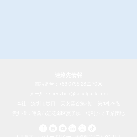
連絡先情報
電話番号：
+86 0755 28227096
メール：
shenzhen@sofullpack.com
本社：深圳市坂田、天安雲谷第2期、第4棟29階
貴州省：遵義市紅花崗区夏子鎮、精利ジミ工業団地
利用規約
|
クッキーポリシー
著作権 © 2025 SOFULL