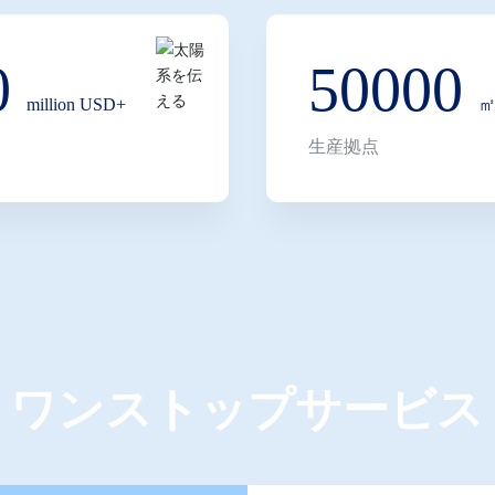
トワークはヨーロッパ、
、アラブ首長国連邦、ベ
0
50000
million USD+
ケア、3Cエレクトロニク
生産拠点
界向けに高級カスタマイ
。事業はブティックボッ
、本、ハンドバッグ、ラ
プは「専門化、創造性、
し、「デザインと職人技
ジェント印刷技術、包括
市場差別化競争の実現に
ワンストップサービス
野と先進技術をもって包装
より大きな商業的および