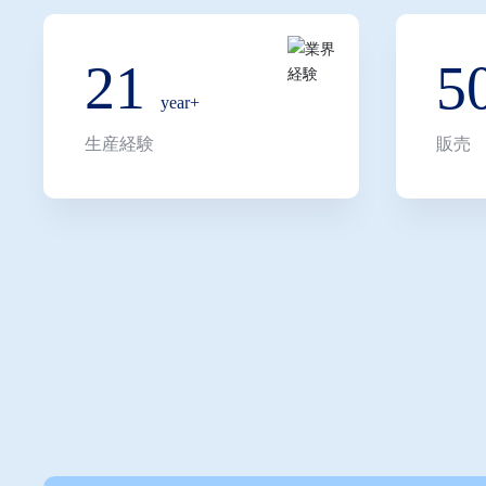
に達し、輸出事業は20％を占めています。サービスネッ
アメリカ、カナダ、オーストラリア、ニュージーランド
21
5
トナムなどの市場をカバーしています。
year+
Shuofengグループは、食品・飲料、美容・パーソナル
生産経験
販売
ス、医療・健康、ライトラグジュアリーギフトなどの業
ズ包装ソリューションを提供することに注力しています
クス、カラーボックス、レザーボックス、木製ボックス
ベルなど多様な製品ラインをカバーしています。グルー
知能化、グローバル化」という発展戦略を一貫して堅持
の」を核心理念とし、革新的な包装デザイン、インテリ
的なソリューションを通じて顧客のブランド価値向上と
尽力しています。
将来的にShuofengは包装業界の深耕を続け、国際的視
業界のアップグレードと変革を推進し、世界中の顧客に