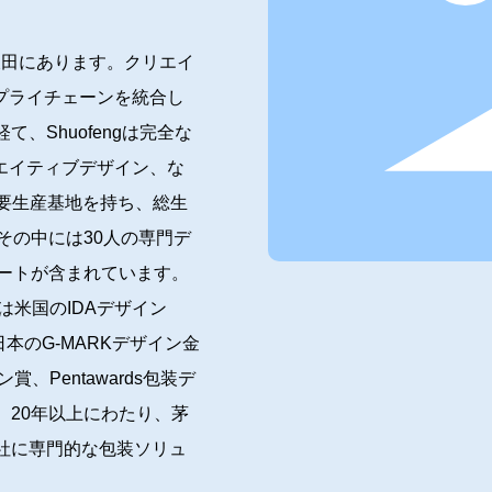
の坂田にあります。クリエイ
プライチェーンを統合し
、Shuofengは完全な
リエイティブデザイン、な
つの主要生産基地を持ち、総生
その中には30人の専門デ
リートが含まれています。
は米国のIDAデザイン
本のG-MARKデザイン金
賞、Pentawards包装デ
。20年以上にわたり、茅
社に専門的な包装ソリュ
間収益は5000万米ドル