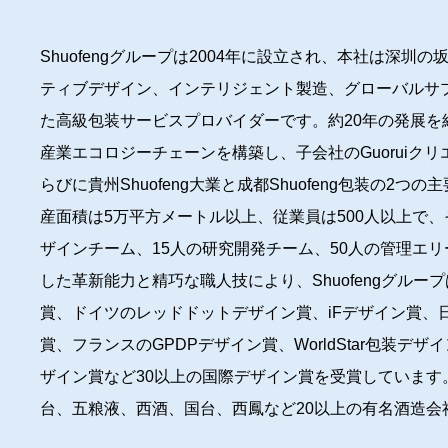
Shuofengグループは2004年に設立され、本社は深圳
ティブデザイン、インテリジェント製造、グローバルサ
た高級包装サービスプロバイダーです。約20年の発展を経て
産業エコロジーチェーンを構築し、子会社のGuoruiク
らびに貴州Shuofeng大業と成都Shuofeng包装の2
産面積は5万平方メートル以上、従業員は500人以上で、
ザインチーム、15人の研究開発チーム、50人の管理エ
した革新能力と精巧な職人技により、Shuofengグループ
賞、ドイツのレッドドットデザイン賞、iFデザイン賞、日
賞、フランスのGPDPデザイン賞、WorldStar包装デザイン
ザイン賞など30以上の国際デザイン賞を受賞しています
台、五粮液、西酒、国台、西鳳など20以上の有名酒造会
ーションを継続的に提供しています。現在、グループの年