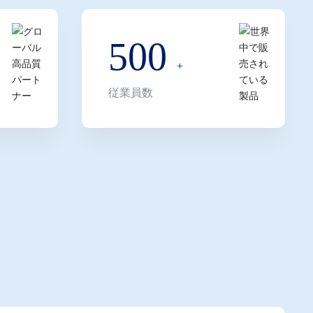
500
㎡
+
従業員数